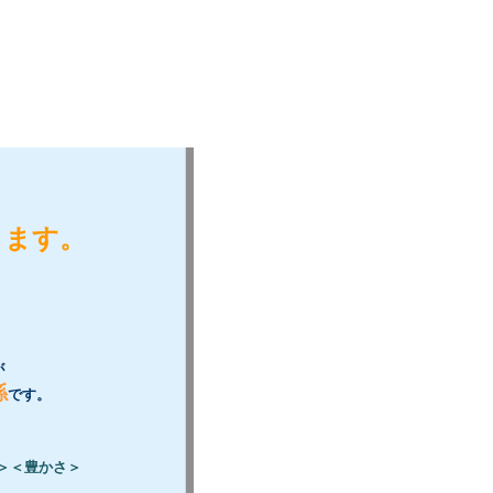
します。
が
係
です。
＞＜豊かさ＞