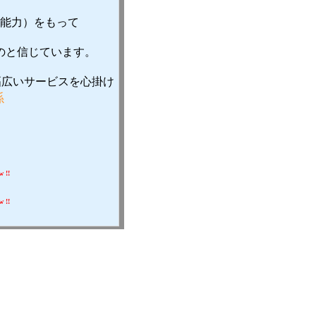
能力）をもって
のと信じています。
、
幅広いサービスを心掛け
係
w !!
w !!